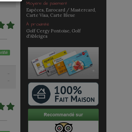
Moyens de paiement
Espèces, Eurocard / Mastercard,
Carte Visa, Carte Bleue
À proximité
Golf Cergy Pontoise, Golf
d'Ableiges
rifié
-
-