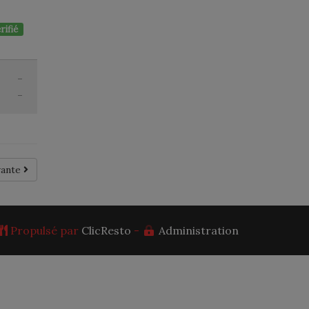
rifié
-
-
vante
Propulsé par
ClicResto
-
Administration