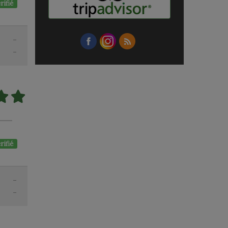
rifié
-
-
rifié
-
-