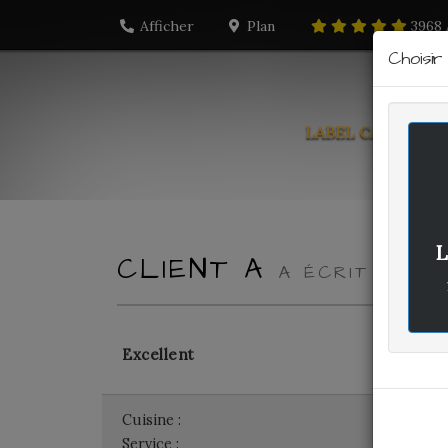
Afficher
Plan
3968
Choisi
LABEL CARTE
PO
L
CLIENT A
A ÉCRIT LE DI
Excellent
Cuisine :
-
Service :
-