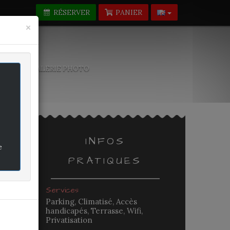
RÉSERVER
PANIER
Fermer
×
-NOUS
GALERIE PHOTO
INFOS
e
PRATIQUES
rifié
Services
Parking, Climatisé, Accès
handicapés, Terrasse, Wifi,
-
Privatisation
-