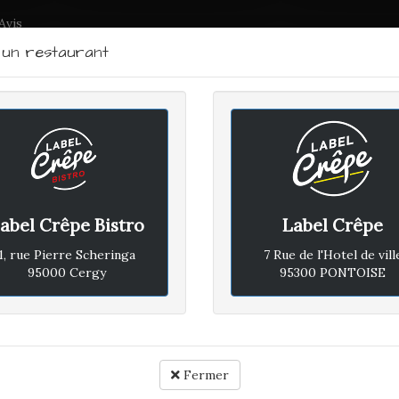
Avis
r un restaurant
LABEL CRÊPE - BISTRO
RTRAIT DU CHEF
PLAN D'ACCÈS
ACTUALITÉS
CONTACTEZ
abel Crêpe Bistro
Label Crêpe
MANCHE 13 MAI 2018
1, rue Pierre Scheringa
7 Rue de l'Hotel de vill
95000 Cergy
95300 PONTOISE
Avis vé
Rapport qualité / prix :
Fermer
Ambiance :