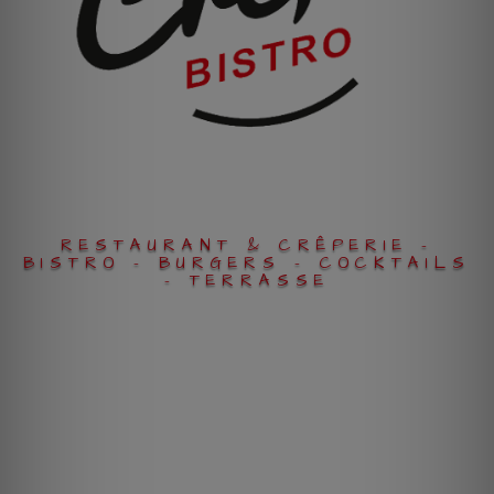
RESTAURANT & CRÊPERIE -
BISTRO - BURGERS - COCKTAILS
- TERRASSE