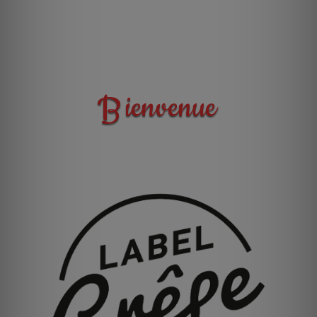
B
ienvenue