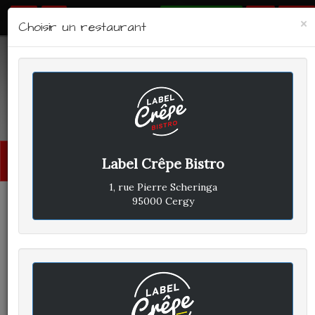
RÉSERVER
×
Choisir un restaurant
LABEL CRÊPE - BISTRO
Contactez-nous
Menu
Label Crêpe Bistro
princi
1, rue Pierre Scheringa
95000 Cergy
CONTACTEZ NOUS
Nom
*