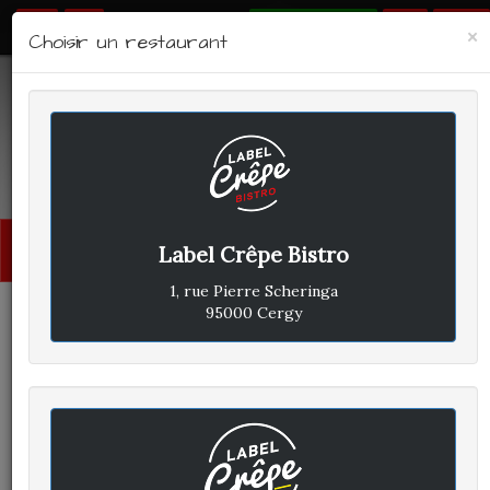
RÉSERVER
×
Choisir un restaurant
LABEL CRÊPE - BISTRO
Avis clients
Menu
Label Crêpe Bistro
princi
1, rue Pierre Scheringa
95000 Cergy
CLIENT A
A
ÉCRIT LE JEUDI 31 MAI 2018