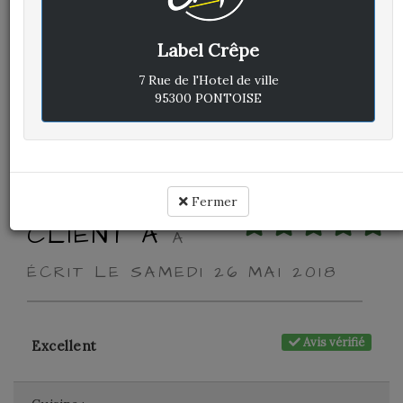
Avis vérifié
Excellent
Label Crêpe
Cuisine :
-
7 Rue de l'Hotel de ville
95300 PONTOISE
Rapport qualité / prix :
-
Service :
-
Ambiance :
-
Fermer
CLIENT A
A
ÉCRIT LE SAMEDI 26 MAI 2018
Avis vérifié
Excellent