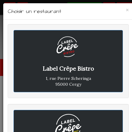
RÉSERVER
×
Choisir un restaurant
LABEL CRÊPE - BISTRO
Avis clients
Menu
Label Crêpe Bistro
princi
1, rue Pierre Scheringa
95000 Cergy
CLIENT A
A
ÉCRIT LE SAMEDI 8 JUILLET
2023