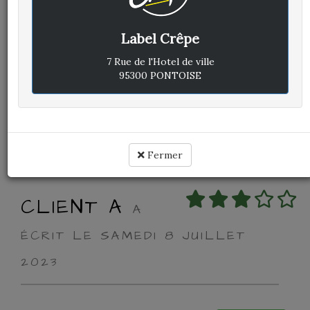
Label Crêpe
Avis vérifié
Excellent
7 Rue de l'Hotel de ville
95300 PONTOISE
Cuisine :
-
Rapport qualité / prix :
-
Service :
-
Ambiance :
-
Fermer
CLIENT A
A
ÉCRIT LE SAMEDI 8 JUILLET
2023