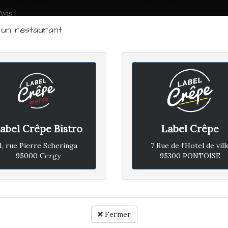
Avis
r un restaurant
LABEL CRÊPE - BISTRO
RTRAIT DU CHEF
PLAN D'ACCÈS
ACTUALITÉS
CONTACTEZ
abel Crêpe Bistro
Label Crêpe
UDI 20 JUILLET 2023
1, rue Pierre Scheringa
7 Rue de l'Hotel de vill
95000 Cergy
95300 PONTOISE
Avis vé
Rapport qualité / prix :
Fermer
Ambiance :