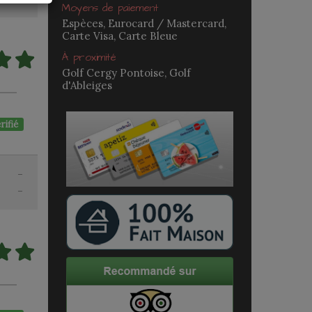
Moyens de paiement
Espèces, Eurocard / Mastercard,
Carte Visa, Carte Bleue
À proximité
Golf Cergy Pontoise, Golf
d'Ableiges
rifié
-
-