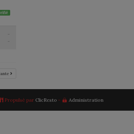
rifié
-
-
vante
Propulsé par
ClicResto
-
Administration