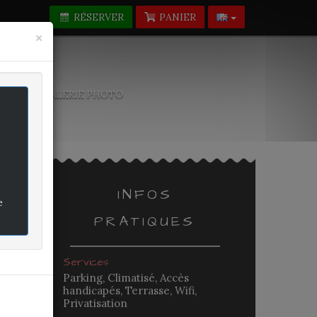
RÉSERVER
PANIER
Fermer
×
-NOUS
GALERIE PHOTO
INFOS
e
PRATIQUES
rifié
Services
Parking, Climatisé, Accès
handicapés, Terrasse, Wifi,
-
Privatisation
-