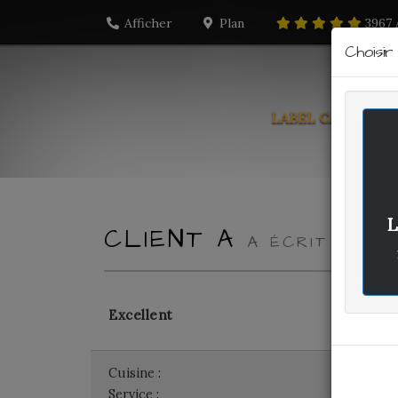
Afficher
Plan
3967
Choisi
LABEL CARTE
PO
L
CLIENT A
A ÉCRIT LE JE
Excellent
Cuisine :
-
Service :
-