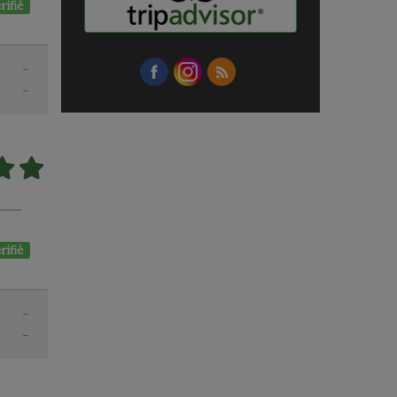
rifié
-
-
rifié
-
-