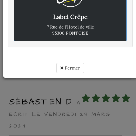
Label Crêpe
Avis vérifié
Excellent !!!!
7 Rue de l'Hotel de ville
Équipe accueillante et sympa
95300 PONTOISE
Crêpes vraiment délicieuses
Cuisine :
Rapport qualité / prix :
Service :
Fermer
Ambiance :
SÉBASTIEN D
A
ÉCRIT LE VENDREDI 29 MARS
2024