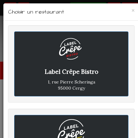
RÉSERVER
×
Choisir un restaurant
LABEL CRÊPE - BISTRO
Avis clients
Menu
Label Crêpe Bistro
princi
1, rue Pierre Scheringa
95000 Cergy
CÉLINE M
A
ÉCRIT LE SAMEDI 30 MARS
2024