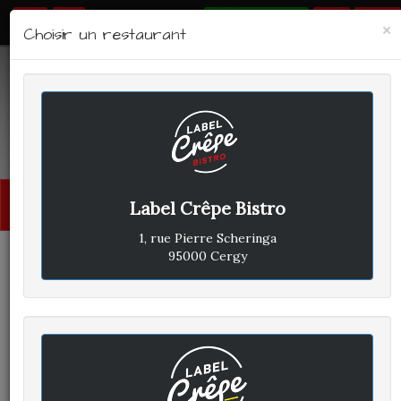
RÉSERVER
×
Choisir un restaurant
LABEL CRÊPE - BISTRO
Avis clients
Menu
Label Crêpe Bistro
princi
1, rue Pierre Scheringa
95000 Cergy
PASCALE I
A
ÉCRIT LE JEUDI 4 AVRIL 2024