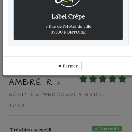
Avis vérifié
Ambiance sereine
Label Crêpe
Très bien comme d'habitude
7 Rue de l'Hotel de ville
Cuisine :
95300 PONTOISE
Rapport qualité / prix :
Service :
Ambiance :
Fermer
AMBRÉ R
A
ÉCRIT LE MERCREDI 3 AVRIL
2024
Avis vérifié
Très bien accueilli