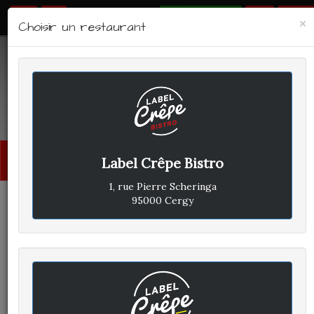
RÉSERVER
×
Choisir un restaurant
LABEL CRÊPE - BISTRO
Avis clients
Menu
Label Crêpe Bistro
princi
1, rue Pierre Scheringa
95000 Cergy
MICHEL G
A
ÉCRIT LE VENDREDI 6
SEPTEMBRE 2024