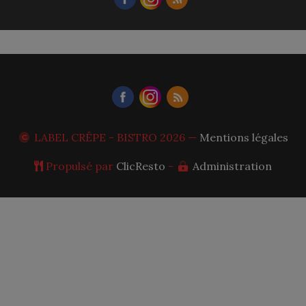
LABEL CRÊPE - BISTRO
2026 —
Mentions légales
Propulsé par
ClicResto
-
Administration