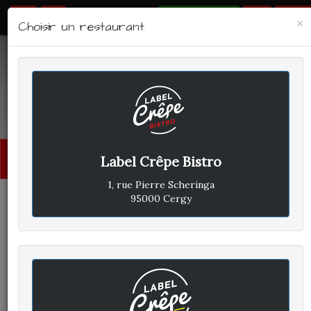
RÉSERVER
×
Choisir un restaurant
LABEL CRÊPE - BISTRO
Avis clients
Menu
Label Crêpe Bistro
princi
1, rue Pierre Scheringa
95000 Cergy
LAURENT H
A
ÉCRIT LE DIMANCHE 10
NOVEMBRE 2024