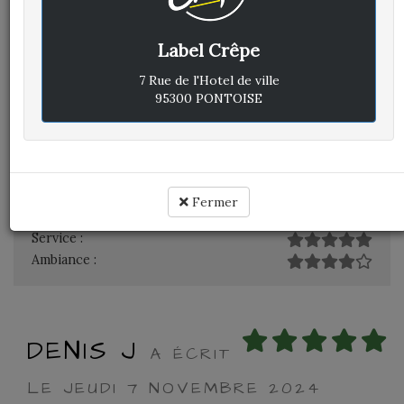
Label Crêpe
Avis vérifié
Label crêpe validé
7 Rue de l'Hotel de ville
L'accueil est excellent.
95300 PONTOISE
Les plats sont succulents.
Les prix sont raisonnables.
A refaire absolument
Cuisine :
Fermer
Rapport qualité / prix :
Service :
Ambiance :
DENIS J
A ÉCRIT
LE JEUDI 7 NOVEMBRE 2024