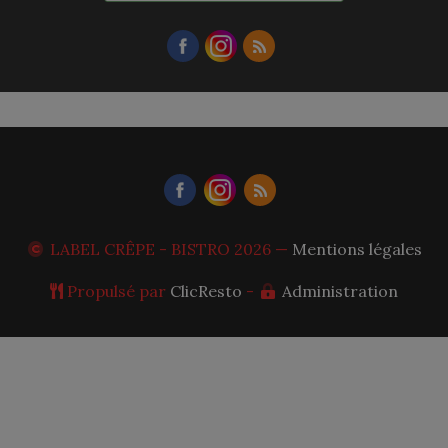
LABEL CRÊPE - BISTRO
2026 —
Mentions légales
Propulsé par
ClicResto
-
Administration