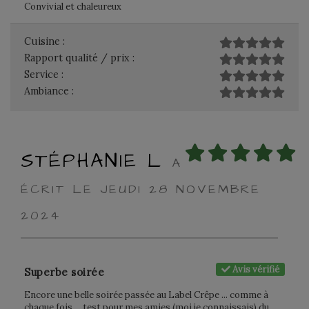
Convivial et chaleureux
Cuisine :
Rapport qualité / prix :
Service :
Ambiance :
STÉPHANIE L
A
ÉCRIT LE JEUDI 28 NOVEMBRE
2024
Avis vérifié
Superbe soirée
Encore une belle soirée passée au Label Crêpe ... comme à
chaque fois ... test pour mes amies (moi je connaissais) du