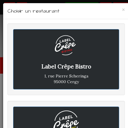
RÉSERVER
×
Choisir un restaurant
LABEL CRÊPE - BISTRO
Avis clients
Menu
Label Crêpe Bistro
princi
1, rue Pierre Scheringa
95000 Cergy
STÉPHANE B
A
ÉCRIT LE MERCREDI 4
DÉCEMBRE 2024