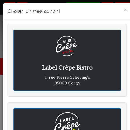
RÉSERVER
×
Choisir un restaurant
LABEL CRÊPE - BISTRO
Avis clients
Menu
Label Crêpe Bistro
princi
1, rue Pierre Scheringa
95000 Cergy
GAELLE G
A
ÉCRIT LE LUNDI 31 MARS 2025