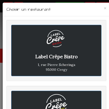
RÉSERVER
×
Choisir un restaurant
LABEL CRÊPE - BISTRO
Avis clients
Menu
Label Crêpe Bistro
princi
1, rue Pierre Scheringa
95000 Cergy
PIERRE H
A
ÉCRIT LE VENDREDI 6 JUIN
2025