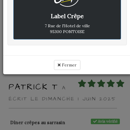
Label Crêpe
Avis vérifié
Repas en famille
7 Rue de l'Hotel de ville
95300 PONTOISE
Cuisine :
Rapport qualité / prix :
Service :
Ambiance :
Fermer
PATRICK T
A
ÉCRIT LE DIMANCHE 1 JUIN 2025
Avis vérifié
Dîner crêpes au sarrasin