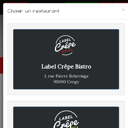
RÉSERVER
×
Choisir un restaurant
LABEL CRÊPE - BISTRO
Avis clients
Menu
Label Crêpe Bistro
princi
1, rue Pierre Scheringa
95000 Cergy
CLIENT A
A
ÉCRIT LE SAMEDI 4 AOÛT 2018