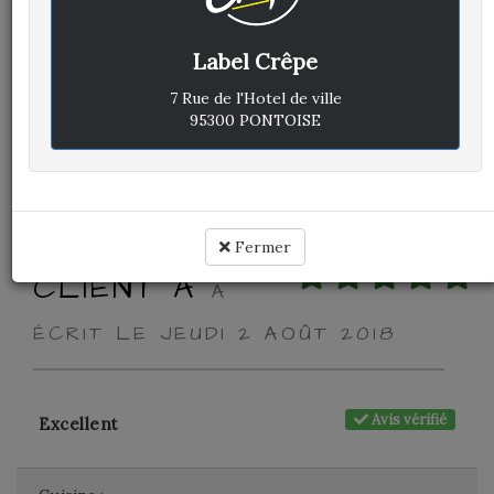
Avis vérifié
Excellent
Label Crêpe
Cuisine :
-
7 Rue de l'Hotel de ville
95300 PONTOISE
Rapport qualité / prix :
-
Service :
-
Ambiance :
-
Fermer
CLIENT A
A
ÉCRIT LE JEUDI 2 AOÛT 2018
Avis vérifié
Excellent