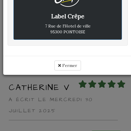
Label Crêpe
Avis vérifié
A très vite
7 Rue de l'Hotel de ville
95300 PONTOISE
Cuisine :
Rapport qualité / prix :
Service :
Ambiance :
Fermer
CATHERINE V
A ÉCRIT LE MERCREDI 30
JUILLET 2025