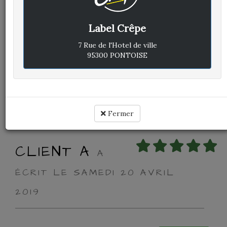
Label Crêpe
Avis vérifié
Excellent
7 Rue de l'Hotel de ville
95300 PONTOISE
Cuisine :
-
Rapport qualité / prix :
-
Service :
-
Ambiance :
-
Fermer
CLIENT A
A
ÉCRIT LE SAMEDI 20 AVRIL
2019