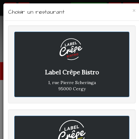
RÉSERVER
×
Choisir un restaurant
LABEL CRÊPE - BISTRO
Avis clients
Menu
Label Crêpe Bistro
princi
1, rue Pierre Scheringa
95000 Cergy
CLIENT A
A
ÉCRIT LE DIMANCHE 21 AVRIL
2019