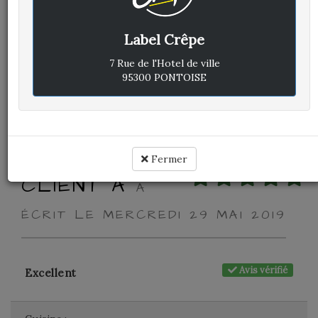
Avis vérifié
Excellent
Label Crêpe
Cuisine :
-
7 Rue de l'Hotel de ville
95300 PONTOISE
Rapport qualité / prix :
-
Service :
-
Ambiance :
-
Fermer
CLIENT A
A
ÉCRIT LE MERCREDI 29 MAI 2019
Avis vérifié
Excellent