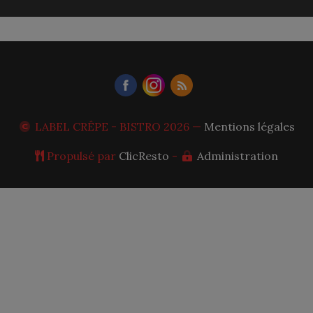
LABEL CRÊPE - BISTRO
2026 —
Mentions légales
Propulsé par
ClicResto
-
Administration