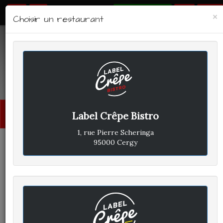
RÉSERVER
×
Choisir un restaurant
LABEL CRÊPE - BISTRO
Avis clients
Menu
Label Crêpe Bistro
princi
1, rue Pierre Scheringa
95000 Cergy
CLIENT A
A
ÉCRIT LE JEUDI 30 MAI 2019