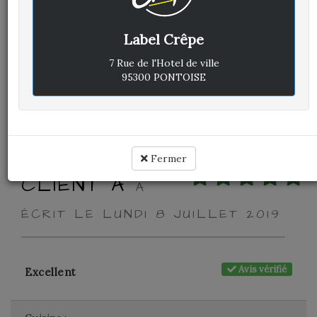
Avis vérifié
Excellent
Label Crêpe
Cuisine :
-
7 Rue de l'Hotel de ville
95300 PONTOISE
Rapport qualité / prix :
-
Service :
-
Ambiance :
-
Fermer
CLIENT A
A
ÉCRIT LE LUNDI 8 JUILLET 2019
Avis vérifié
Excellent