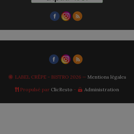
LABEL CRÊPE - BISTRO
2026 —
Mentions légales
Propulsé par
ClicResto
-
Administration