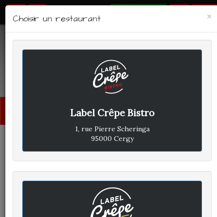
RÉSERVER
×
Choisir un restaurant
LABEL CRÊPE - BISTRO
Avis clients
Menu
Label Crêpe Bistro
princi
1, rue Pierre Scheringa
95000 Cergy
CLIENT A
A
ÉCRIT LE MARDI 9 JUILLET 2019