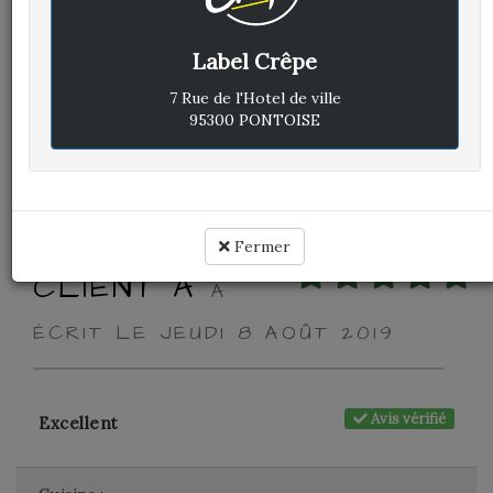
Avis vérifié
Excellent
Label Crêpe
Cuisine :
-
7 Rue de l'Hotel de ville
95300 PONTOISE
Rapport qualité / prix :
-
Service :
-
Ambiance :
-
Fermer
CLIENT A
A
ÉCRIT LE JEUDI 8 AOÛT 2019
Avis vérifié
Excellent