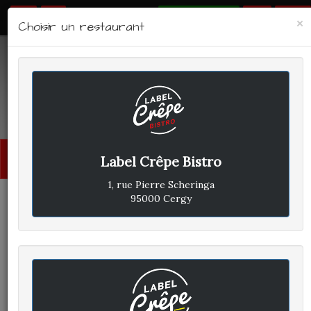
RÉSERVER
×
Choisir un restaurant
LABEL CRÊPE - BISTRO
Avis clients
Menu
Label Crêpe Bistro
princi
1, rue Pierre Scheringa
95000 Cergy
CLIENT A
A
ÉCRIT LE JEUDI 8 AOÛT 2019