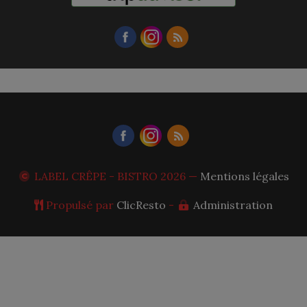
LABEL CRÊPE - BISTRO
2026 —
Mentions légales
Propulsé par
ClicResto
-
Administration