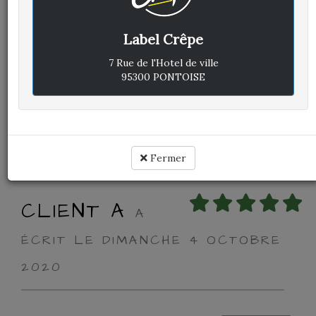
Label Crêpe
Avis vérifié
Excellent
7 Rue de l'Hotel de ville
95300 PONTOISE
Cuisine :
-
Rapport qualité / prix :
-
Service :
-
Ambiance :
-
Fermer
CLIENT A
A
ÉCRIT LE DIMANCHE 4 OCTOBRE
2020