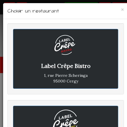
RÉSERVER
×
Choisir un restaurant
LABEL CRÊPE - BISTRO
Avis clients
Menu
Label Crêpe Bistro
princi
1, rue Pierre Scheringa
95000 Cergy
CLIENT A
A
ÉCRIT LE DIMANCHE 4 OCTOBRE
2020