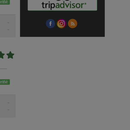
rifié
-
-
rifié
-
-