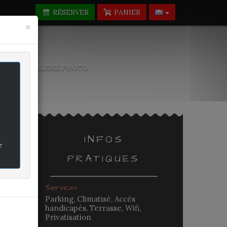
RÉSERVER
PANIER
Fermer
×
-NOUS
GALERIE PHOTO
INFOS
e
PRATIQUES
rifié
Services
Parking, Climatisé, Accès
handicapés, Terrasse, Wifi,
-
Privatisation
-