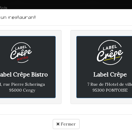
Avis
r un restaurant
LABEL CRÊPE - BISTRO
RTRAIT DU CHEF
PLAN D'ACCÈS
ACTUALITÉS
CONTACTEZ
abel Crêpe Bistro
Label Crêpe
RCREDI 11 AOÛT 2021
1, rue Pierre Scheringa
7 Rue de l'Hotel de vill
95000 Cergy
95300 PONTOISE
Avis vé
Rapport qualité / prix :
Fermer
Ambiance :