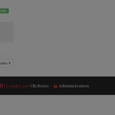
rifié
-
-
vante
Propulsé par
ClicResto
-
Administration