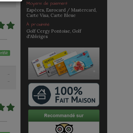
Moyens de paiement
Espèces, Eurocard / Mastercard,
Carte Visa, Carte Bleue
À proximité
Golf Cergy Pontoise, Golf
d'Ableiges
rifié
-
-