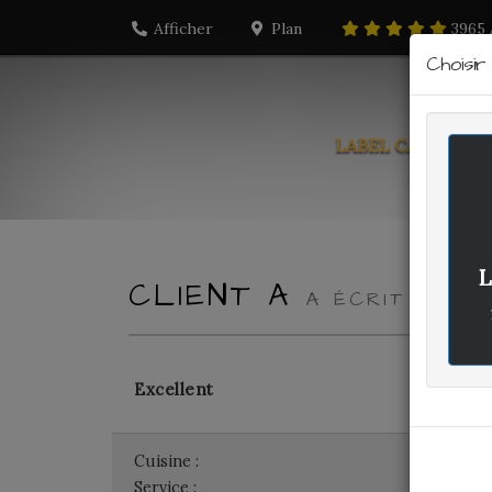
Afficher
Plan
3965
Choisi
LABEL CARTE
PO
L
CLIENT A
A ÉCRIT LE ME
Excellent
Cuisine :
-
Service :
-