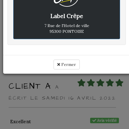
Label Crêpe
Avis vérifié
Excellent
7 Rue de l'Hotel de ville
95300 PONTOISE
Cuisine :
-
Rapport qualité / prix :
-
Service :
-
Ambiance :
-
Fermer
CLIENT A
A
ÉCRIT LE SAMEDI 16 AVRIL 2022
Avis vérifié
Excellent