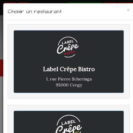
RÉSERVER
×
Choisir un restaurant
LABEL CRÊPE - BISTRO
Avis clients
Menu
Label Crêpe Bistro
princi
1, rue Pierre Scheringa
95000 Cergy
CLIENT A
A
ÉCRIT LE MERCREDI 20 AVRIL
2022