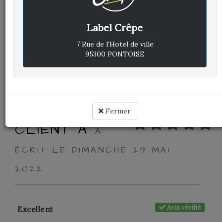
Avis vérifié
Excellent
Label Crêpe
Cuisine :
-
7 Rue de l'Hotel de ville
95300 PONTOISE
Rapport qualité / prix :
-
Service :
-
Ambiance :
-
Fermer
CLIENT A
A
ÉCRIT LE DIMANCHE 29 MAI
2022
Avis vérifié
Excellent