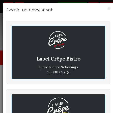
RÉSERVER
×
Choisir un restaurant
LABEL CRÊPE - BISTRO
Avis clients
Menu
Label Crêpe Bistro
princi
1, rue Pierre Scheringa
95000 Cergy
CLIENT A
A
ÉCRIT LE MERCREDI 1 JUIN 2022