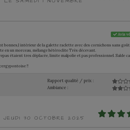
T LE SAMEDI 1 NOVEMBRE
Avis vé
ent bonnes,l intérieur de la galette raclette avec des cornichons sans goû
te en un morceau, mélange hétéroclite Très décevant.
u repas étaient tres déplacée, limite malpolie et pas professionnel. Salde c
 cergypontoise !!
Rapport qualité / prix :
Ambiance :
E JEUDI 30 OCTOBRE 2025