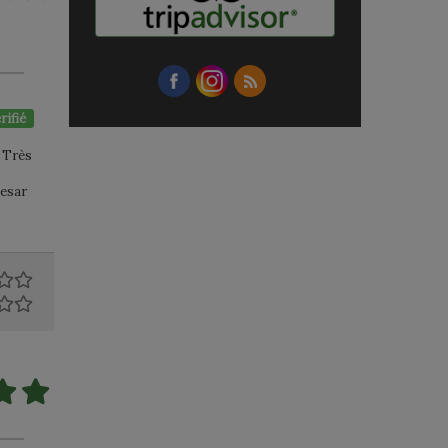
rifié
t Très
aesar