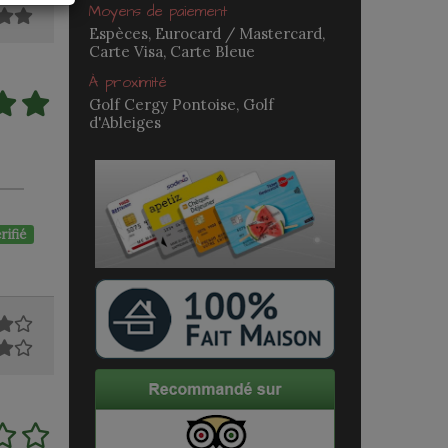
Moyens de paiement
Espèces, Eurocard / Mastercard,
Carte Visa, Carte Bleue
À proximité
Golf Cergy Pontoise, Golf
d'Ableiges
rifié