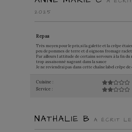
A ÉCRI
2025
Repas
Très moyen pour le prix,si la galette et la crêpe étai
peu de pommes de terre et d oignons fromage raclet
Par ailleurs l attitude de certains serveurs à la fin d
trop assaisonné nageant dans la sauce
Je ne reviendrai pas dans cette chaîne label crêpe de
Cuisine :
Service :
NATHALIE B
A ÉCRIT L