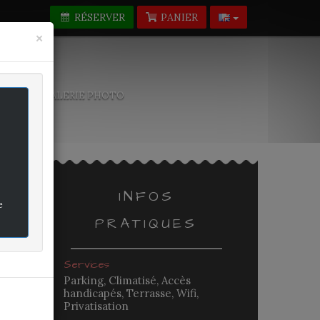
RÉSERVER
PANIER
Fermer
×
-NOUS
GALERIE PHOTO
INFOS
e
PRATIQUES
rifié
Services
Parking, Climatisé, Accès
handicapés, Terrasse, Wifi,
Privatisation