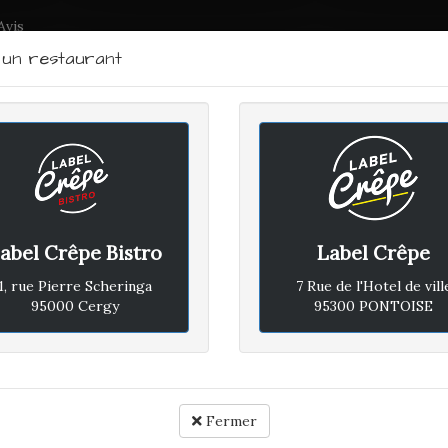
Avis
r un restaurant
LABEL CRÊPE - BISTRO
RTRAIT DU CHEF
PLAN D'ACCÈS
ACTUALITÉS
CONTACTEZ
abel Crêpe Bistro
Label Crêpe
MANCHE 2 NOVEMBRE 2025
1, rue Pierre Scheringa
7 Rue de l'Hotel de vill
95000 Cergy
95300 PONTOISE
Avis vé
ille, le repas était très bon
Fermer
Rapport qualité / prix :