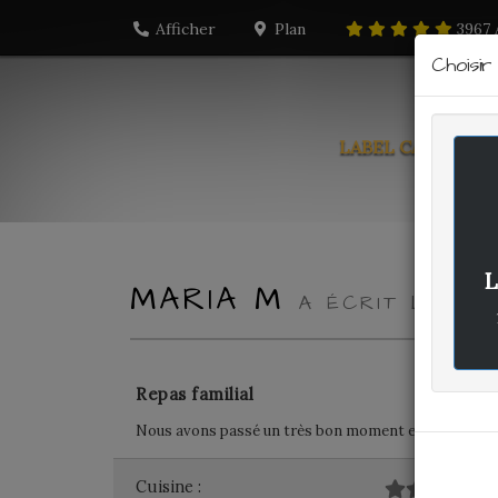
Afficher
Plan
3967
Choisi
LABEL CARTE
PO
L
MARIA M
A ÉCRIT LE DI
Repas familial
Nous avons passé un très bon moment ensemble en fam
Cuisine :