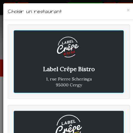
RÉSERVER
×
Choisir un restaurant
LABEL CRÊPE - BISTRO
Avis clients
Menu
Label Crêpe Bistro
princi
1, rue Pierre Scheringa
95000 Cergy
CLIENT A
A
ÉCRIT LE VENDREDI 2
SEPTEMBRE 2022