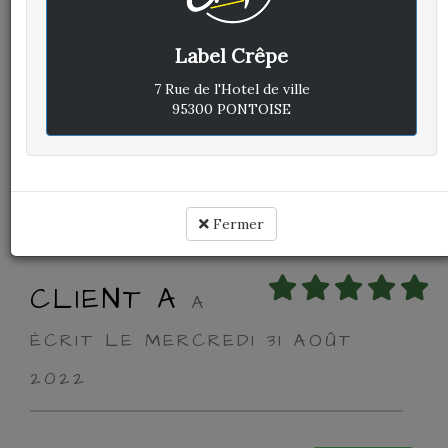
Label Crêpe
Avis vérifié
Excellent
7 Rue de l'Hotel de ville
95300 PONTOISE
Cuisine :
-
Rapport qualité / prix :
-
Service :
-
Ambiance :
-
Fermer
CLIENT A
A
ÉCRIT LE MERCREDI 31 AOÛT
2022