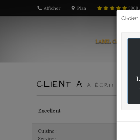
Afficher
Plan
3968
Choisi
LABEL CARTE
PO
L
CLIENT A
A ÉCRIT LE J
Excellent
Cuisine :
-
Service :
-