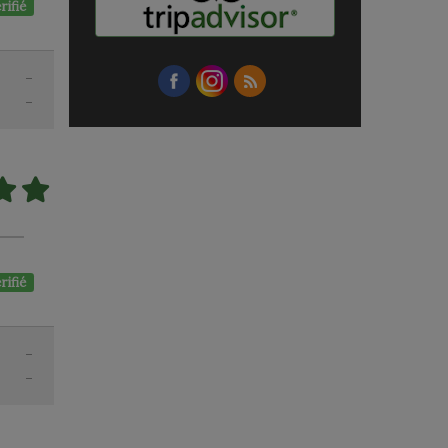
rifié
-
-
rifié
-
-