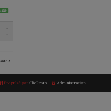
rifié
-
-
vante
Propulsé par
ClicResto
-
Administration