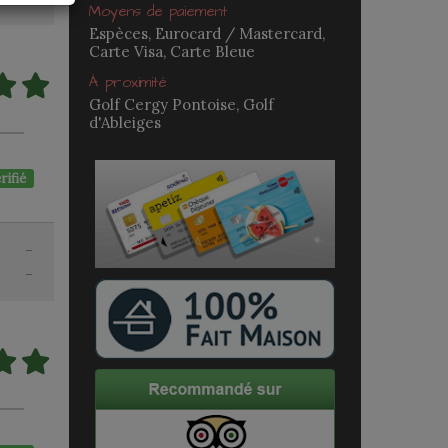
Moyens de paiement
Espèces, Eurocard / Mastercard,
Carte Visa, Carte Bleue
À proximité
Golf Cergy Pontoise, Golf
d'Ableiges
rifié
-
-