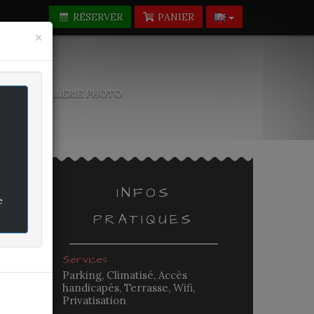
RÉSERVER
PANIER
Fermer
×
-NOUS
GALERIE PHOTO
INFOS
e
PRATIQUES
rifié
Services
Parking, Climatisé, Accès
handicapés, Terrasse, Wifi,
-
Privatisation
-