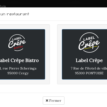
Avis
r un restaurant
LABEL CRÊPE - BISTRO
RTRAIT DU CHEF
PLAN D'ACCÈS
ACTUALITÉS
CONTACTEZ
abel Crêpe Bistro
Label Crêpe
EUDI 27 OCTOBRE 2022
1, rue Pierre Scheringa
7 Rue de l'Hotel de vill
95000 Cergy
95300 PONTOISE
Avis vé
Rapport qualité / prix :
Fermer
Ambiance :