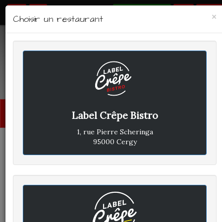
RÉSERVER
×
Choisir un restaurant
LABEL CRÊPE - BISTRO
Avis clients
Menu
Label Crêpe Bistro
princi
1, rue Pierre Scheringa
95000 Cergy
CLIENT A
A
ÉCRIT LE SAMEDI 24 FÉVRIER
2018