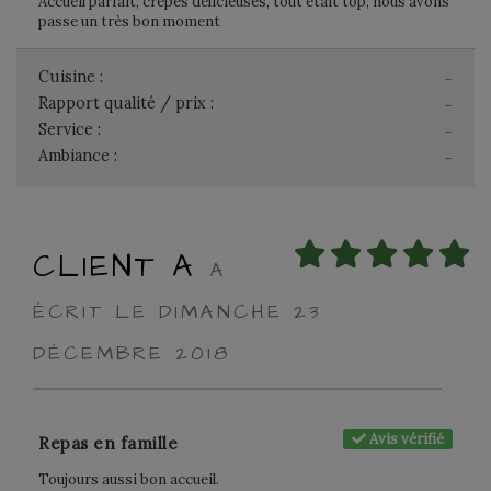
Accueil parfait, crêpes délicieuses, tout etait top, nous avons
passe un très bon moment
Cuisine :
-
Rapport qualité / prix :
-
Service :
-
Ambiance :
-
CLIENT A
A
ÉCRIT LE DIMANCHE 23
DÉCEMBRE 2018
Avis vérifié
Repas en famille
Toujours aussi bon accueil.