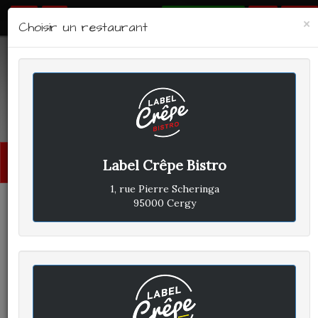
RÉSERVER
×
Choisir un restaurant
LABEL CRÊPE - BISTRO
Avis clients
Menu
Label Crêpe Bistro
princi
1, rue Pierre Scheringa
95000 Cergy
CLIENT A
A
ÉCRIT LE DIMANCHE 6 JANVIER
2019