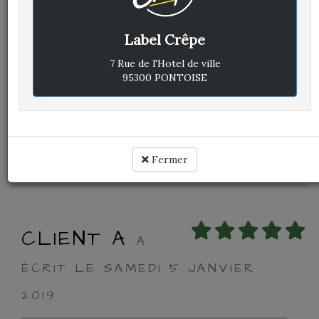
Label Crêpe
Avis vérifié
Très bonne soirée
7 Rue de l'Hotel de ville
Plats copieux et large choix
95300 PONTOISE
Très bonne soirée, à refaire
Cuisine :
Rapport qualité / prix :
Service :
Fermer
Ambiance :
CLIENT A
A
ÉCRIT LE SAMEDI 5 JANVIER
2019