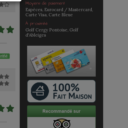
Moyens de paiement
Espèces, Eurocard / Mastercard,
Carte Visa, Carte Bleue
À proximité
Golf Cergy Pontoise, Golf
d'Ableiges
rifié