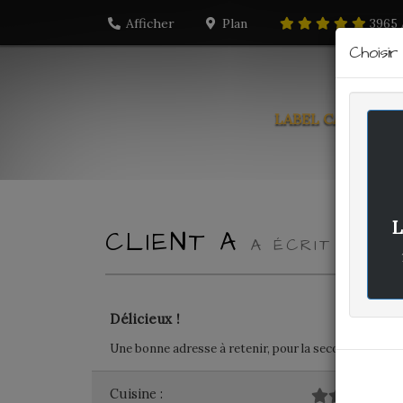
Afficher
Plan
3965
Choisi
LABEL CARTE
PO
L
CLIENT A
A ÉCRIT LE JE
Délicieux !
Une bonne adresse à retenir, pour la seconde fois j'ai
Cuisine :