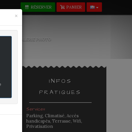
RÉSERVER
PANIER
Fermer
×
-NOUS
GALERIE PHOTO
INFOS
e
PRATIQUES
rifié
Services
Parking, Climatisé, Accès
handicapés, Terrasse, Wifi,
Privatisation