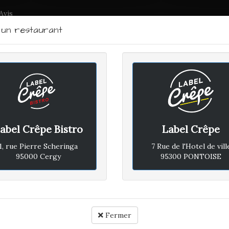
Avis
r un restaurant
LABEL CRÊPE - BISTRO
RTRAIT DU CHEF
PLAN D'ACCÈS
ACTUALITÉS
CONTACTEZ
abel Crêpe Bistro
Label Crêpe
UDI 24 JANVIER 2019
1, rue Pierre Scheringa
7 Rue de l'Hotel de vill
95000 Cergy
95300 PONTOISE
Avis vé
 beaucoup apprécié, c'est bon bon bon !!!
Fermer
Rapport qualité / prix :