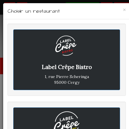
RÉSERVER
×
Choisir un restaurant
LABEL CRÊPE - BISTRO
Avis clients
Menu
Label Crêpe Bistro
princi
1, rue Pierre Scheringa
95000 Cergy
CLIENT A
A
ÉCRIT LE SAMEDI 13 AVRIL 2019