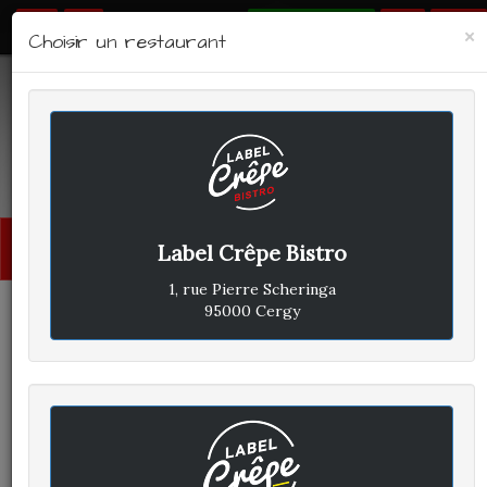
RÉSERVER
×
Choisir un restaurant
LABEL CRÊPE - BISTRO
Avis clients
Menu
Label Crêpe Bistro
princi
1, rue Pierre Scheringa
95000 Cergy
CLIENT A
A
ÉCRIT LE DIMANCHE 26 MAI
2019