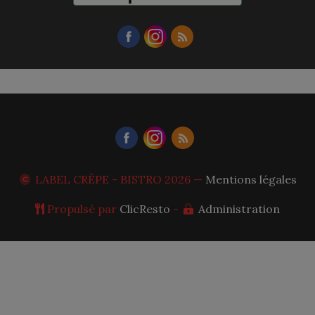
LABEL CRÊPE - BISTRO
2026 —
Mentions légales
Propulsé par
ClicResto
-
Administration