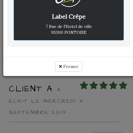
Label Crêpe
Avis vérifié
Top comme à chaque fois
7 Rue de l'Hotel de ville
95300 PONTOISE
Cuisine :
Rapport qualité / prix :
Service :
Ambiance :
Fermer
CLIENT A
A
ÉCRIT LE MERCREDI 4
SEPTEMBRE 2019