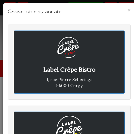
RÉSERVER
×
Choisir un restaurant
LABEL CRÊPE - BISTRO
Avis clients
Menu
Label Crêpe Bistro
princi
1, rue Pierre Scheringa
95000 Cergy
CLIENT A
A
ÉCRIT LE MERCREDI 4
SEPTEMBRE 2019