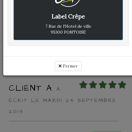
Label Crêpe
Avis vérifié
Très bon service impeccable
7 Rue de l'Hotel de ville
95300 PONTOISE
Cuisine :
Rapport qualité / prix :
Service :
Ambiance :
Fermer
CLIENT A
A
ÉCRIT LE MARDI 24 SEPTEMBRE
2019