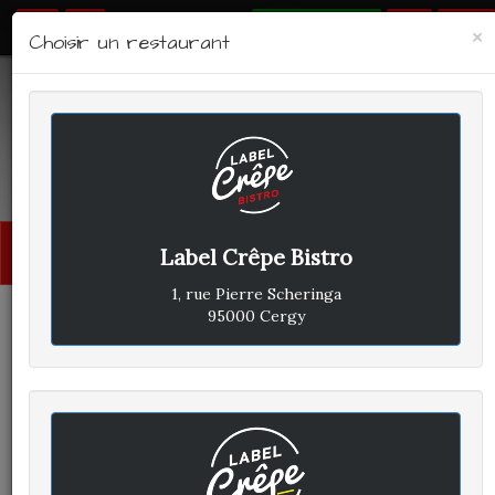
RÉSERVER
×
Choisir un restaurant
LABEL CRÊPE - BISTRO
Avis clients
Menu
Label Crêpe Bistro
princi
1, rue Pierre Scheringa
95000 Cergy
CLIENT A
A
ÉCRIT LE MERCREDI 25
SEPTEMBRE 2019