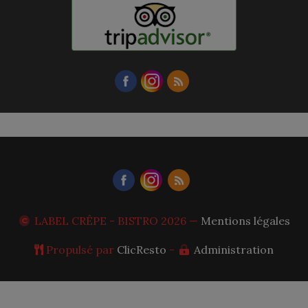
LABEL CRÊPE - BISTRO
2026 —
Mentions légales
Propulsé par
ClicResto
-
Administration