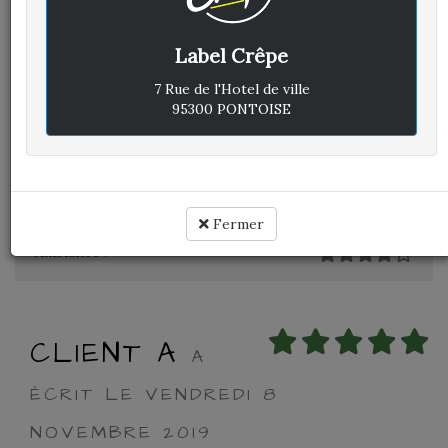
Label Crêpe
Avis vérifié
Repas en famille
7 Rue de l'Hotel de ville
Excellent comme d'habitude.
95300 PONTOISE
Service toujours efficace et agréable.
Un très bon moment.
Cuisine :
Rapport qualité / prix :
Fermer
Service :
Ambiance :
CLIENT A
A
ÉCRIT LE VENDREDI 8
NOVEMBRE 2019