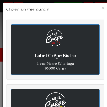
RÉSERVER
×
Choisir un restaurant
LABEL CRÊPE - BISTRO
Avis clients
Menu
Label Crêpe Bistro
princi
1, rue Pierre Scheringa
95000 Cergy
CLIENT A
A
ÉCRIT LE LUNDI 11 NOVEMBRE
2019