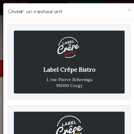
RÉSERVER
×
Choisir un restaurant
LABEL CRÊPE - BISTRO
Avis clients
Menu
Label Crêpe Bistro
princi
1, rue Pierre Scheringa
95000 Cergy
CLIENT A
A
ÉCRIT LE SAMEDI 27 JUIN 2020