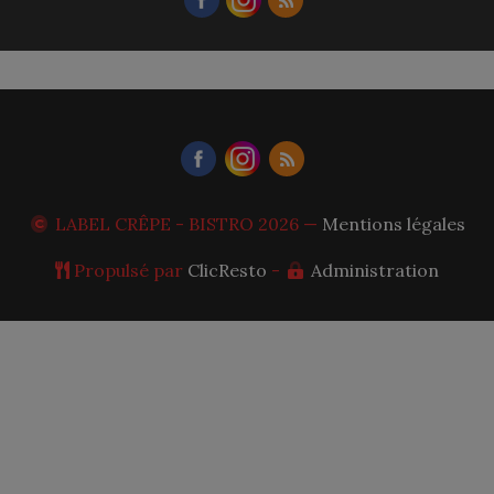
LABEL CRÊPE - BISTRO
2026 —
Mentions légales
Propulsé par
ClicResto
-
Administration