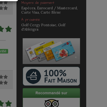
Moyens de paiement
Espèces, Eurocard / Mastercard,
Carte Visa, Carte Bleue
À proximité
Golf Cergy Pontoise, Golf
d'Ableiges
rifié