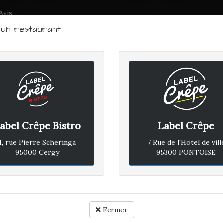
Avis
r un restaurant
LABEL CRÊPE - BISTRO
RTRAIT DU CHEF
PLAN D'ACCÈS
ACTUALITÉS
CONTACTEZ
abel Crêpe Bistro
Label Crêpe
EUDI 22 OCTOBRE 2020
1, rue Pierre Scheringa
7 Rue de l'Hotel de vill
95000 Cergy
95300 PONTOISE
Avis vé
rotocole sanitaire respecté. Nous avons passé une très agréable soirée e
Fermer