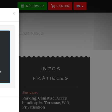
RÉSERVER
PANIER
Fermer
×
-NOUS
GALERIE PHOTO
INFOS
e
PRATIQUES
rifié
Services
n
Parking, Climatisé, Accès
handicapés, Terrasse, Wifi,
Privatisation