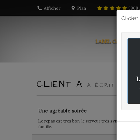
Afficher
Plan
3968
Choisi
LABEL CARTE
PO
L
CLIENT A
A ÉCRIT LE J
Une agréable soirée
Le repas est très bon, le serveur très sympa et un p
famille.