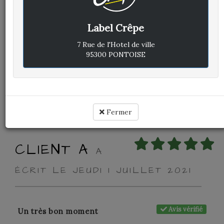
Label Crêpe
Avis vérifié
Comme toujours, excellent !!
7 Rue de l'Hotel de ville
95300 PONTOISE
Cuisine :
Rapport qualité / prix :
Service :
Ambiance :
Fermer
CLIENT A
A
ÉCRIT LE JEUDI 1 JUILLET 2021
Avis vérifié
Un très bon moment