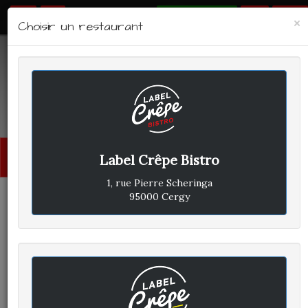
RÉSERVER
×
Choisir un restaurant
LABEL CRÊPE - BISTRO
Avis clients
Menu
Label Crêpe Bistro
princi
1, rue Pierre Scheringa
95000 Cergy
CLIENT A
A
ÉCRIT LE VENDREDI 2 JUILLET
2021