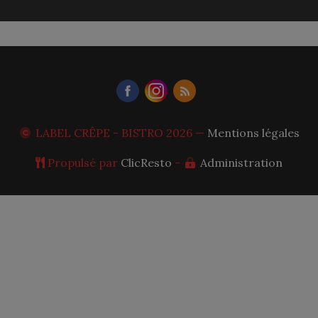
LABEL CRÊPE - BISTRO
2026 —
Mentions légales
Propulsé par
ClicResto
-
Administration