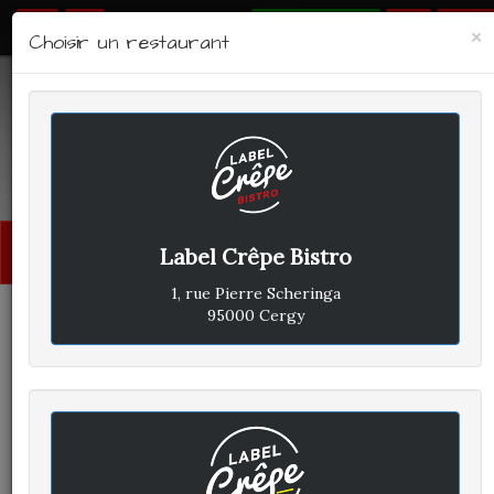
RÉSERVER
×
Choisir un restaurant
LABEL CRÊPE - BISTRO
Avis clients
Menu
Label Crêpe Bistro
princi
1, rue Pierre Scheringa
95000 Cergy
CLIENT A
A
ÉCRIT LE SAMEDI 10 JUILLET
2021