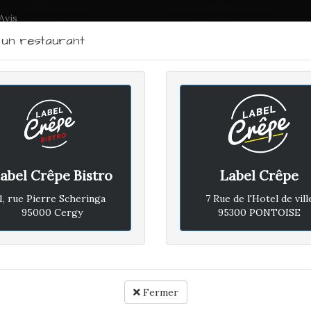
Avis
r un restaurant
LABEL CRÊPE - BISTRO
RTRAIT DU CHEF
PLAN D'ACCÈS
ACTUALITÉS
CONTACTEZ
abel Crêpe Bistro
Label Crêpe
RDI 18 JANVIER 2022
1, rue Pierre Scheringa
7 Rue de l'Hotel de vill
95000 Cergy
95300 PONTOISE
Avis vé
Rapport qualité / prix :
Fermer
Ambiance :