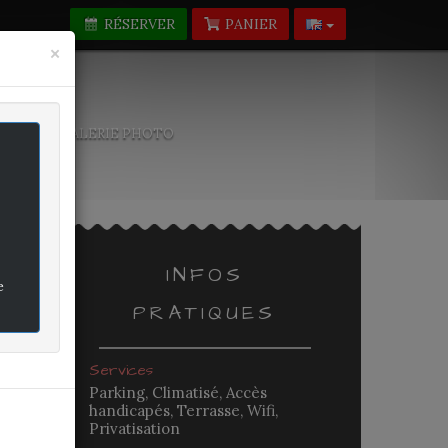
RÉSERVER
PANIER
Fermer
×
-NOUS
GALERIE PHOTO
INFOS
e
PRATIQUES
rifié
Services
Parking, Climatisé, Accès
handicapés, Terrasse, Wifi,
Privatisation