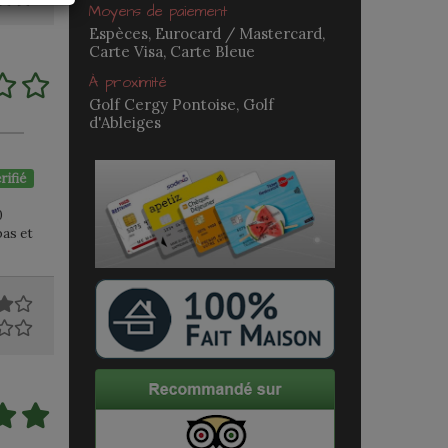
Moyens de paiement
Espèces, Eurocard / Mastercard,
Carte Visa, Carte Bleue
À proximité
Golf Cergy Pontoise, Golf
d'Ableiges
rifié
0
pas et