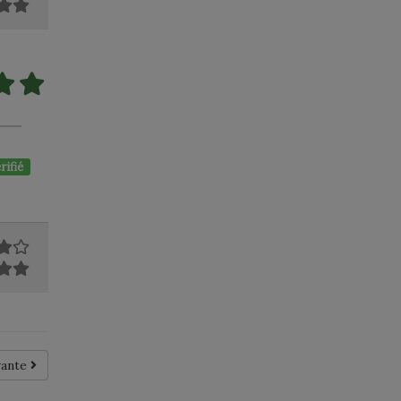
rifié
vante