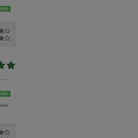
rifié
rifié
d une