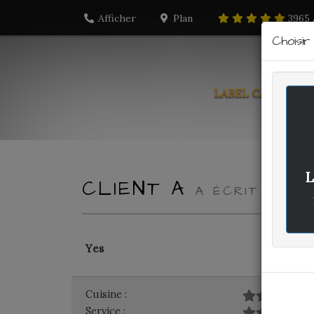
Afficher
Plan
3965
Choisi
LABEL CARTE
PO
L
CLIENT A
A ÉCRIT LE MA
Yes
Cuisine :
Service :