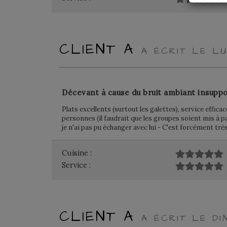
CLIENT A
A ÉCRIT LE LU
Décevant à cause du bruit ambiant insuppo
Plats excellents (surtout les galettes), service effi
personnes (il faudrait que les groupes soient mis à pa
je n'ai pas pu échanger avec lui - C'est forcément trè
Cuisine :
Service :
CLIENT A
A ÉCRIT LE DI