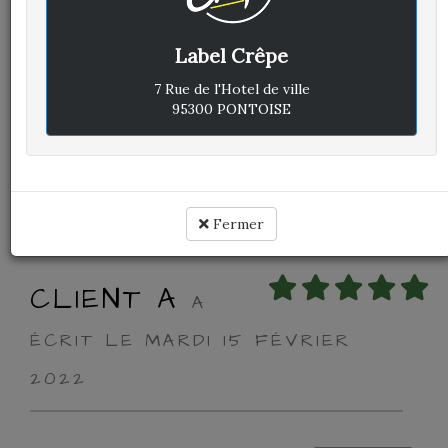
Label Crêpe
Avis vérifié
Super crêperie
7 Rue de l'Hotel de ville
95300 PONTOISE
Cuisine :
Rapport qualité / prix :
Service :
Ambiance :
Fermer
CLIENT A
A
ÉCRIT LE MARDI 15 FÉVRIER
2022