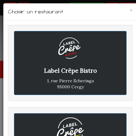
RÉSERVER
×
Choisir un restaurant
LABEL CRÊPE - BISTRO
Avis clients
Menu
Label Crêpe Bistro
princi
1, rue Pierre Scheringa
95000 Cergy
CLIENT A
A
ÉCRIT LE JEUDI 17 FÉVRIER
2022