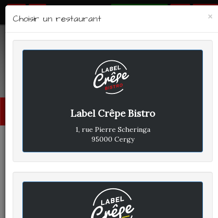
RÉSERVER
×
Choisir un restaurant
LABEL CRÊPE - BISTRO
Avis clients
Menu
Label Crêpe Bistro
princi
1, rue Pierre Scheringa
95000 Cergy
CLIENT A
A
ÉCRIT LE MERCREDI 23 MARS
2022