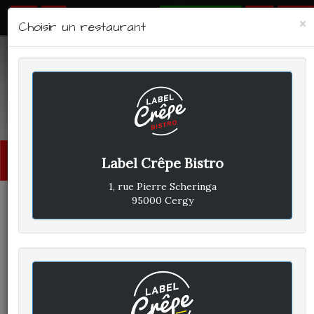
RÉSERVER
×
Choisir un restaurant
LABEL CRÊPE - BISTRO
Avis clients
Menu
Label Crêpe Bistro
princi
1, rue Pierre Scheringa
95000 Cergy
CLIENT A
A
ÉCRIT LE DIMANCHE 3 AVRIL
2022