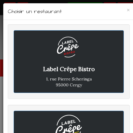
RÉSERVER
×
Choisir un restaurant
LABEL CRÊPE - BISTRO
Avis clients
Menu
Label Crêpe Bistro
princi
1, rue Pierre Scheringa
95000 Cergy
SANDRINE L
A
ÉCRIT LE SAMEDI 25 AVRIL
2026