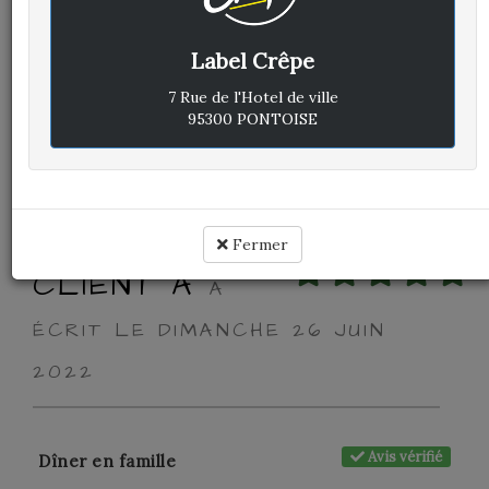
Avis vérifié
Parfait
Label Crêpe
Cuisine :
7 Rue de l'Hotel de ville
95300 PONTOISE
Rapport qualité / prix :
Service :
Ambiance :
Fermer
CLIENT A
A
ÉCRIT LE DIMANCHE 26 JUIN
2022
Avis vérifié
Dîner en famille