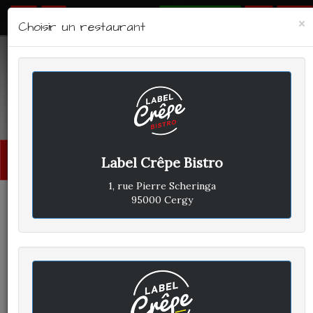
RÉSERVER
×
Choisir un restaurant
LABEL CRÊPE - BISTRO
Avis clients
Menu
Label Crêpe Bistro
princi
1, rue Pierre Scheringa
95000 Cergy
CLIENT A
A
ÉCRIT LE JEUDI 30 JUIN 2022