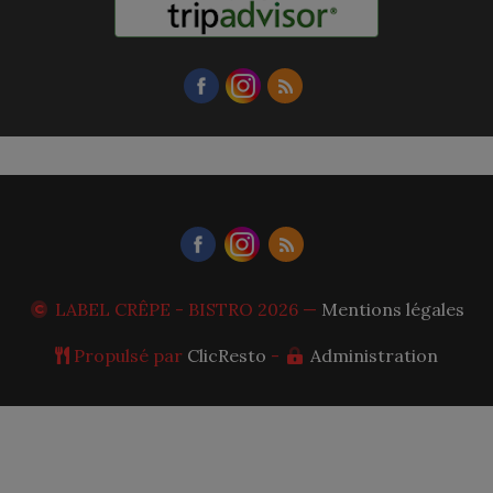
LABEL CRÊPE - BISTRO
2026 —
Mentions légales
Propulsé par
ClicResto
-
Administration