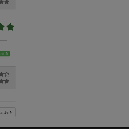
rifié
vante