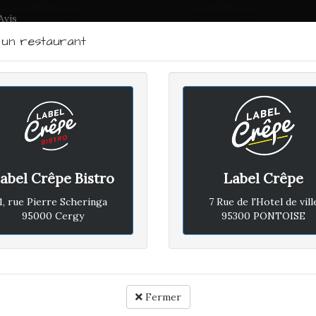
Avis
r un restaurant
LABEL CRÊPE - BISTRO
RTRAIT DU CHEF
PLAN D'ACCÈS
ACTUALITÉS
CONTACTEZ
abel Crêpe Bistro
Label Crêpe
ERCREDI 26 OCTOBRE 2022
1, rue Pierre Scheringa
7 Rue de l'Hotel de vill
95000 Cergy
95300 PONTOISE
Avis vé
Rapport qualité / prix :
Fermer
Ambiance :