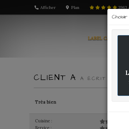
Afficher
Plan
3963
Choisi
LABEL CARTE
PO
L
CLIENT A
A ÉCRIT LE M
Très bien
Cuisine :
Service :