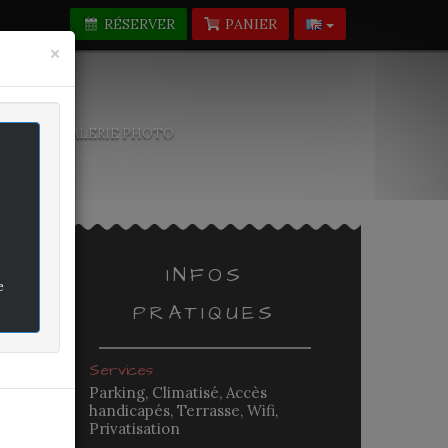
RÉSERVER
PANIER
Fermer
×
-NOUS
GALERIE PHOTO
INFOS
e
PRATIQUES
rifié
Services
Parking, Climatisé, Accès
handicapés, Terrasse, Wifi,
Privatisation