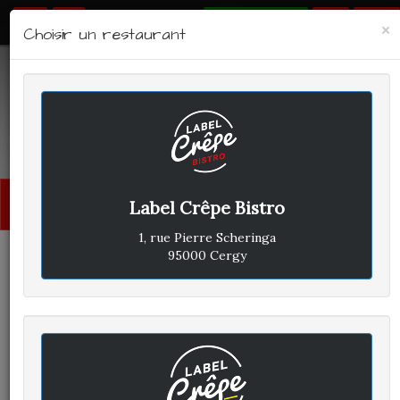
RÉSERVER
×
Choisir un restaurant
LABEL CRÊPE - BISTRO
Avis clients
Menu
Label Crêpe Bistro
princi
1, rue Pierre Scheringa
95000 Cergy
CLIENT A
A
ÉCRIT LE MERCREDI 14
DÉCEMBRE 2022