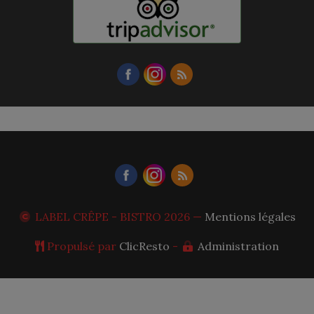
LABEL CRÊPE - BISTRO
2026 —
Mentions légales
Propulsé par
ClicResto
-
Administration