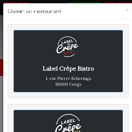
RÉSERVER
×
Choisir un restaurant
LABEL CRÊPE - BISTRO
Avis clients
Menu
Label Crêpe Bistro
princi
1, rue Pierre Scheringa
95000 Cergy
CLIENT A
A
ÉCRIT LE DIMANCHE 5 FÉVRIER
2023