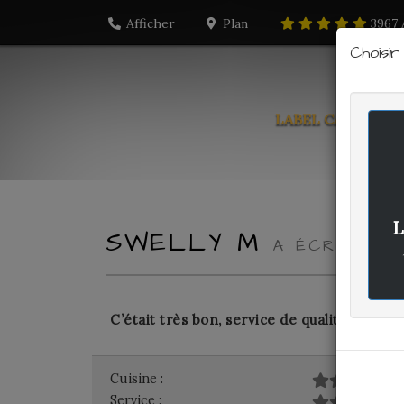
Afficher
Plan
3967
Choisi
LABEL CARTE
PO
L
SWELLY M
A ÉCRIT LE 
C’était très bon, service de qualité
Cuisine :
Service :