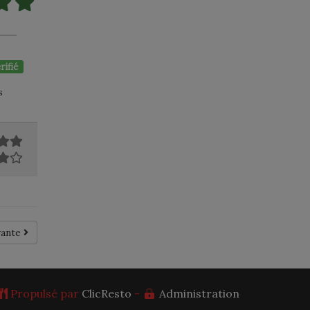
rifié
s
vante
Propulsé par
ClicResto
-
Administration