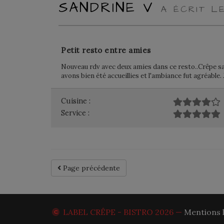
SANDRINE V
A ÉCRIT L
Petit resto entre amies
Nouveau rdv avec deux amies dans ce resto..Crêpe sal
avons bien été accueillies et l'ambiance fut agréabl
Cuisine :
Service :
Page précédente
LABEL CRÊPE - BISTRO
2026 —
Mentions 