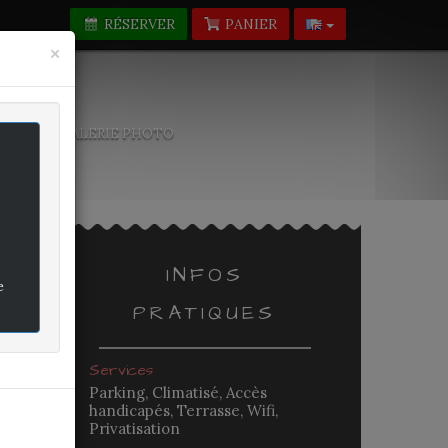
RÉSERVER
PANIER
Fermer
×
-NOUS
GALERIE PHOTO
INFOS
e
PRATIQUES
rifié
Services
Parking, Climatisé, Accès
handicapés, Terrasse, Wifi,
Privatisation