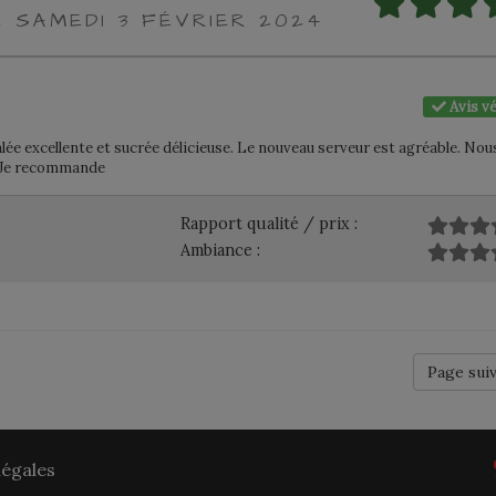
E SAMEDI 3 FÉVRIER 2024
Avis vé
ée excellente et sucrée délicieuse. Le nouveau serveur est agréable. Nou
e. Je recommande
Rapport qualité / prix :
Ambiance :
Page sui
légales