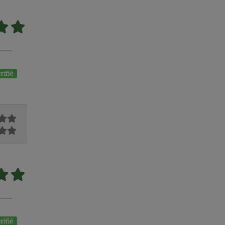
rifié
rifié