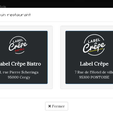
Avis
r un restaurant
LABEL CRÊPE - BISTRO
RTRAIT DU CHEF
PLAN D'ACCÈS
ACTUALITÉS
CONTACTEZ
abel Crêpe Bistro
Label Crêpe
JEUDI 8 FÉVRIER 2024
1, rue Pierre Scheringa
7 Rue de l'Hotel de vill
95000 Cergy
95300 PONTOISE
Avis vé
Rapport qualité / prix :
Fermer
Ambiance :